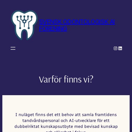
Hoppa
till
innehåll
SVENSK ODONTOLOGISK AI
FÖRENING
Instagr
Linke
Varför finns vi?
I nuläget finns det ett behov att samla framtidens
tandvårdspersonal och AI-utvecklare för ett
dubbelriktat kunskapsutbyte med bevisad kunskap